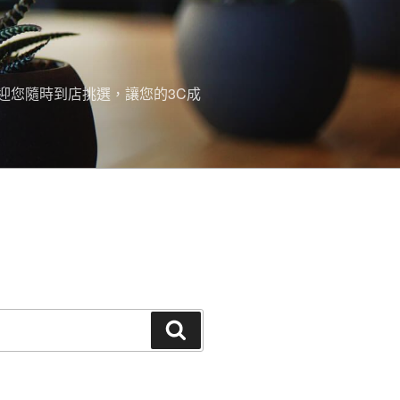
迎您隨時到店挑選，讓您的3C成
搜
尋