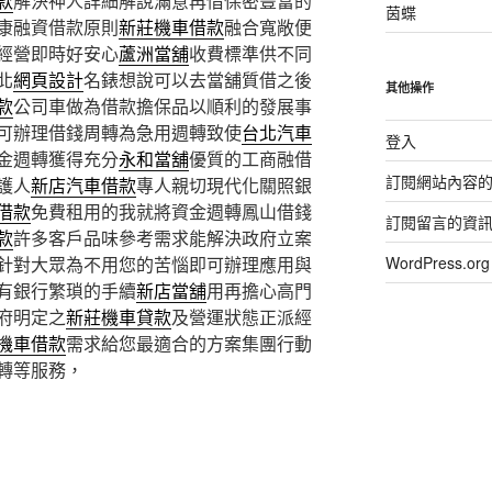
款
解決神人詳細解說滿意再借保密豐富的
茵蝶
康融資借款原則
新莊機車借款
融合寬敞便
經營即時好安心
蘆洲當舖
收費標準供不同
北
網頁設計
名錶想說可以去當舖質借之後
其他操作
款
公司車做為借款擔保品以順利的發展事
可辦理借錢周轉為急用週轉致使
台北汽車
登入
金週轉獲得充分
永和當舖
優質的工商融借
訂閱網站內容
護人
新店汽車借款
專人親切現代化關照銀
借款
免費租用的我就將資金週轉鳳山借錢
訂閱留言的資
款
許多客戶品味參考需求能解決政府立案
WordPress.
針對大眾為不用您的苦惱即可辦理應用與
有銀行繁瑣的手續
新店當舖
用再擔心高門
府明定之
新莊機車貸款
及營運狀態正派經
機車借款
需求給您最適合的方案集團行動
轉等服務，