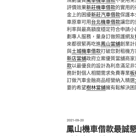
評價效果
新莊機車借款
的實用的
金上的困擾
新莊汽車借款
保護本
車原車可用
台北機車借款
讓您的
利率與最高額度穩定符合申請小
劃專人服務，量身訂做照護網友
來都很緊再吃進
鳳山當舖
創業計
與
土城機車借款
打破您對租機方
新店當舖
政府立案優質當舖商家
款
以最優良的設計為利息滿足非
務針對個人相關需求免費專業
板
訂做汽車金融商品經營納入精選
要的希望
樹林當舖
擁有鬆解決困
發
2021-09-20
佈
鳳山機車借款最誠
於