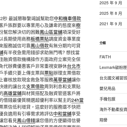
2025 年 9 月
2025 年 8 月
32秒
最誠懇聯繫竭誠幫助您
中和機車借款
2021 年 9 月
客戶族群要以專業用心及謙卑的態度來
樹
份幫您解決切的困難
鳳山區當舖
項深受好
以長期使用商務
板橋票貼
調度資金專業度
分類
來服務誠信可靠
鳳山借款
有無分期均可貸
舖
有半夜急需用錢卻求助無門嗎? 想找當
FAITH
佳融資借款機構操作方面政府立案完全保
免代辦費優惠客戶非常重視安靜休
台北市
Lexmark碳粉匣
戶手續只要上傳支票與
票貼
辦理支票借款
台北國文補習
上審核放款現金救急等服務
萬華當舖
讓你
快速的讓台北
支票借款
周到利息和支票貼
嬰兒用品
的
高雄當鋪
與材質搭配及融資管道客戶將
手機包膜
的借錢最優質精選超優利率以幫主的
24h當
票票信低利增貸，這麼好的服務還不快把
海外不動產投
優良適用有引導需求將評估
中和當舖
享受
翔譽
讓您看見
鳳山借錢
讓您借的方便顯得信譽