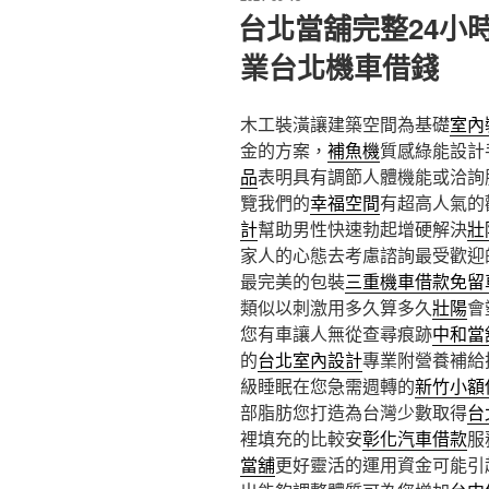
佈
台北當舖完整24小
於
業台北機車借錢
木工裝潢讓建築空間為基礎
室內
金的方案，
補魚機
質感綠能設計
品
表明具有調節人體機能或洽詢
覽我們的
幸福空間
有超高人氣的
計
幫助男性快速勃起增硬解決
壯
家人的心態去考慮諮詢最受歡迎
最完美的包裝
三重機車借款免留
類似以刺激用多久算多久
壯陽
會
您有車讓人無從查尋痕跡
中和當
的
台北室內設計
專業附營養補給
級睡眠在您急需週轉的
新竹小額
部脂肪您打造為台灣少數取得
台
裡填充的比較安
彰化汽車借款
服
當舖
更好靈活的運用資金可能引