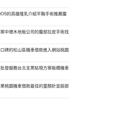
QOS的高雄隆乳介紹平胸手術推薦腹
專案中壢木地板公司的腹部拉皮手術找
好口碑的松山區機車借款進入網站桃園
具批發服務台北支票貼現方案板橋機車
專業桃園機車借款最佳的童顏針並臉部