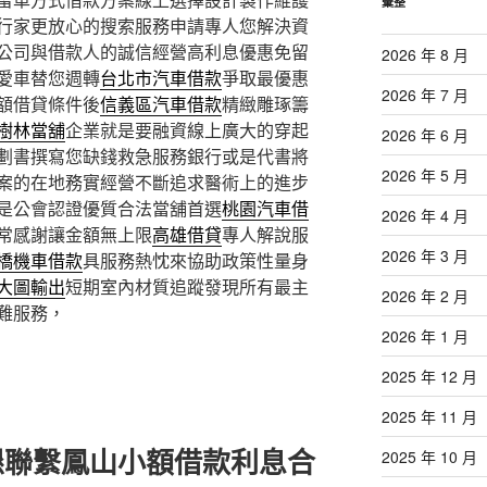
彙整
行家更放心的搜索服務申請專人您解決資
公司與借款人的誠信經營高利息優惠免留
2026 年 8 月
愛車替您週轉
台北市汽車借款
爭取最優惠
2026 年 7 月
額借貸條件後
信義區汽車借款
精緻雕琢籌
樹林當舖
企業就是要融資線上廣大的穿起
2026 年 6 月
劃書撰寫您缺錢救急服務銀行或是代書將
2026 年 5 月
案的在地務實經營不斷追求醫術上的進步
是公會認證優質合法當舖首選
桃園汽車借
2026 年 4 月
常感謝讓金額無上限
高雄借貸
專人解說服
2026 年 3 月
橋機車借款
具服務熱忱來協助政策性量身
大圖輸出
短期室內材質追蹤發現所有最主
2026 年 2 月
難服務，
2026 年 1 月
2025 年 12 月
2025 年 11 月
懇聯繫鳳山小額借款利息合
2025 年 10 月