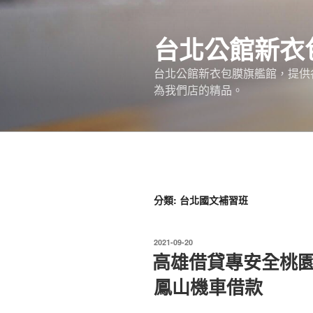
跳
至
台北公館新衣
主
要
台北公館新衣包膜旗艦館，提供
內
為我們店的精品。
容
分類:
台北國文補習班
發
2021-09-20
佈
高雄借貸專安全桃
於
鳳山機車借款