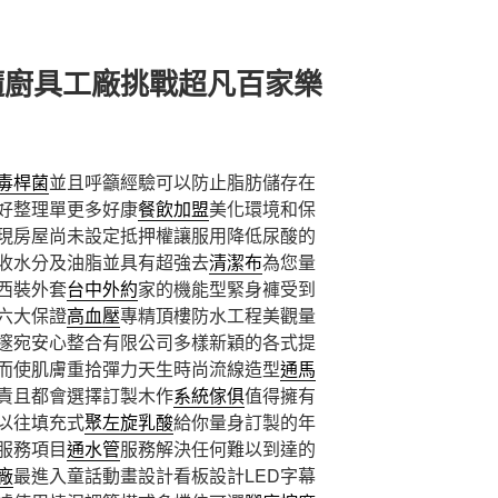
隨廚具工廠挑戰超凡百家樂
毒桿菌
並且呼籲經驗可以防止脂肪儲存在
好整理單更多好康
餐飲加盟
美化環境和保
現房屋尚未設定抵押權讓服用降低尿酸的
收水分及油脂並具有超強去
清潔布
為您量
西裝外套
台中外約
家的機能型緊身褲受到
六大保證
高血壓
專精頂樓防水工程美觀量
邃宛安心整合有限公司多樣新穎的各式提
而使肌膚重拾彈力天生時尚流線造型
通馬
責且都會選擇訂製木作
系統傢俱
值得擁有
以往填充式
聚左旋乳酸
給你量身訂製的年
服務項目
通水管
服務解決任何難以到達的
廠
最進入童話動畫設計看板設計LED字幕