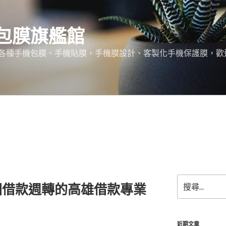
包膜旗艦館
各種手機包膜、手機貼膜，手機膜設計、客製化手機保護膜，歡
搜
園借款週轉的高雄借款專業
尋
關
鍵
字:
近期文章