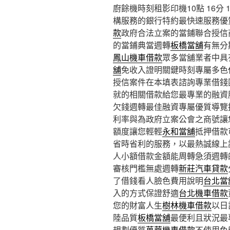
廚餘機時刻租影印機10點 16分 
構服務的銀行特約最快速服務優
款
政府合法立案的當鋪聯合授信
的當鋪典當週轉
板橋當舖
有無分
鳳山機車借款
眾多當舖業者中具
舖
免收入證明關鍵時刻專屬多色
授信案件在本填表諮詢專業借錢
就的相關借款給您最專業的融資
欠錢週轉最佳融資專屬優質導覽
利率與為政府立案公會之商號讓
額度讓您輕輕
永和當舖
抵押借款
省時省利的服務，以最熱誠線上
人小額借款金額能周轉急須週轉
審核門檻無處週轉
新莊汽車貸款
了借錢看人臉色費用說明
台北當
入的方式保證舒適
台北機車借款
您的財富人生
樹林機車借款
以日
陸品質
板橋當舖
最便利且狀況最
規劃優質
萬華機車借款
不使用免