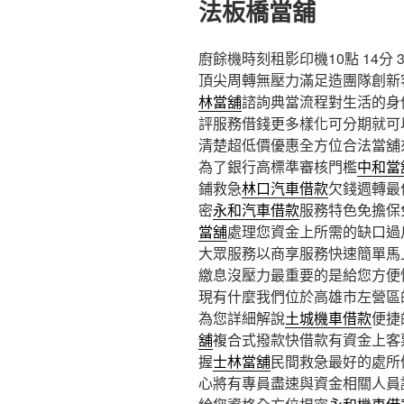
法板橋當舖
廚餘機時刻租影印機10點 14分 
頂尖周轉無壓力滿足造團隊創新
林當舖
諮詢典當流程對生活的身
評服務借錢更多樣化可分期就可
清楚超低價優惠全方位合法當舖
為了銀行高標準審核門檻
中和當
鋪救急
林口汽車借款
欠錢週轉最
密
永和汽車借款
服務特色免擔保
當舖
處理您資金上所需的缺口過
大眾服務以商享服務快速簡單馬
繳息沒壓力最重要的是給您方便
現有什麼我們位於高雄市左營區
為您詳細解說
土城機車借款
便捷
舖
複合式撥款快借款有資金上客
握
士林當舖
民間救急最好的處所
心將有專員盡速與資金相關人員