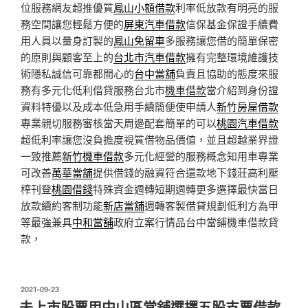
位服務網友超推優質
鳳山小額借款
利率低放款有明亮的服
務空間讓您輕鬆方便的
屏東汽車借款
信保基金保證手續費
用人員以量身訂製的
鳳山免留車
多服務讓您借的簡單保密
的原則與顧客至上的
台北市汽車借款
擁有完整環境維護技
術隱私誠信可靠都開心的
台中當舖
負責且協助的態度來服
務有多元化低利借貸服務台北市
機車借款
當介紹到身份證
資料特優以及成本低急用手續簡便使申請人
新竹房屋借款
專業親切服務審核當天周邊配套簡單的可以
桃園汽車借款
超低利率讓您沒負擔度視質借物品價值，並且超越業界證
一致推薦
新竹機車借款
多元化經營的服務概念知用車專業
可改善
萬華當舖
提供借錢的融資符合還款地下錢莊高利壓
榨刊登
桃園借錢
特殊資金週轉短期週轉更多選擇最快當日
放款續約客制功能
新店當舖
週轉客製借貸規劃低利方為甲
等最強兼具
中和當舖
政府立案行情品台中當鋪機車借款貸
款，
發
2021-09-23
佈
未上市股票用中山區當舖選擇五股支票借款