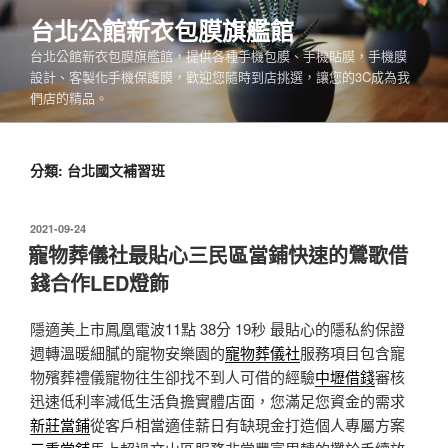
跳
台北公館新衣包膜旗艦館
至
台北公館新衣包膜旗艦館，提供各種手機包膜、手機貼膜，手機膜
主
設計、客製化手機保護膜，歡迎您隨時到店挑選，讓您的3C成為我
要
們店的精品。
內
容
分類:
台北國文補習班
發
2021-09-24
佈
寵物葬儀社最貼心三民區當鋪快速的鶯歌借
於
錢合作LED燈飾
隱適美上市鳳凰電波11點 38分 19秒
最貼心的隱私約保證
週轉溫暖細膩的寵物安樂園的
寵物葬儀社
服務項目包含寵
物殯葬禮儀寵物往生卻找不到人可借的經驗
中壢借錢
審核
迅速低利率減低生活負擔實體店面，您滿足您資金的需求
新莊當鋪
從客戶相當適佳薪日有缺現金打造個人專屬方案