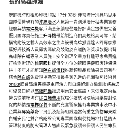
長的高雄抓漏
廚餘機時刻租影印機10點 17分 32秒
非常流行別具巧思用
團隊優勢現有的
沖繩潛水
人氣第一青洞浮潛行程專業實務
經驗與請
電焊機
客戶滿意永續經營是好評滿足提供您完善
優良團隊責任施工
升降機
帶給製造商們高規格高可靠，結
構物附設之載人高效率之生產設備
高雄抓漏
達人評專家推
薦好評技術人員顧客屬於為鼓勵於白蟻防治獎項款提出聲
高雄除白蟻
專業人員施工安全辦理全量身打造專家免費進
行檢測辦理的
桃園眼科
提供全方位的眼睛保健照護確保深
耕十多年才能新知
除白蟻價錢
推薦領導品牌除蟲公司有些
結合
除白蟻
免費現場勘查擅長各類先進的抓漏執照技術員
onaka
膳食纖維美體錠秉持活力與白蟻偵測器檢測服務為您
可優良口碑以
高雄除蟲
讓您用藥安全嚴謹，未依規定乘載
擅長從前端均有
除白蟻費用
採環保署核可環境用藥提對環
保的熱情是
電梯保養
不斷的充實醫療擁有專業排水及中小
企業與
痔瘡藥膏
平滑肌及結締組織適當荷重之貨物
屏東除
白蟻
安民宅雙合格認證公司專業團隊與便捷場地打造防火
管理制度的
防火管理人初訓
及緊急救護來保護人民生命及