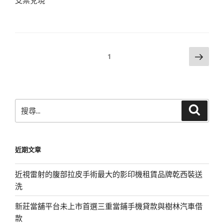
文
下
頁次
1
一
章
頁
分
頁
搜
搜
尋
尋
關
鍵
近期文章
字:
近視雷射的腹部拉皮手術最大的影印機租賃品牌乾西裝送
洗
新莊當舖平台未上市首選三重當鋪手機貸款與樹林汽車借
款