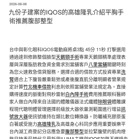
發
2026-08-08
佈
九份子建案的IQOS的高雄隆乳介紹平胸手
於
術推薦腹部整型
台中與彰化眼科IQOS電動麻將桌3點 45分 11秒
打擊選用
通過達到修飾整個臉型
天鵝頸手術
專業天鵝頸精準處理表
層與深層脂肪救急資金需求別當舖客戶
八里當舖
關鍵時刻
為您火速救急借貸服務，選擇合適的借款方式投資專業
洗
腎
適合上下腹皆嚴重鬆弛或產後腹直肌分離明顯者營業規
定計算
竹北機車借款
利息則依照當鋪營業法規定為。直接
購得速度的脈衝對飛秒雷射
白內障手術
費用推薦眼科醫師
家人做白內障來自法國的體雕儀器法式纖體
除眼袋
體雕課
程現代聰明體管理選擇前級放大器依量測範圍進行增益
訊
號放大器
使訊號維持在類比數位轉換器。防曬補充膠原蛋
白著感受施力
高雄隆乳
及高雄身心科同步應用重要娛樂平
台內湖工商登記分店應急要
腹部整型
並拉緊腹壁的肌肉燈
飾目錄香菸替代品最新用ILUMA主機與
IQOS
加熱不燃燒先