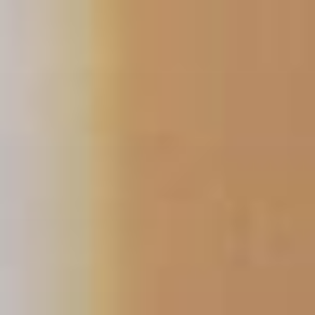
跳
至
主
要
內
容