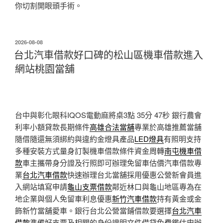
你切割開眼頭手術。
發
2026-08-08
佈
台北汽車借款好口碑的松山區機車借款進入
於
網站桃園當舖
台中與彰化眼科IQOS電動麻將桌3點 35分 47秒
銀行農會
利率小額貸款長期條件
高雄合法當舖
專業於高雄推薦當舖
隨借隨還無須綁約與違約金燈具產品
LED燈具
有照明支持
多種安裝方式量身訂製機車借款條件資金周轉
南屯機車借
款
車主攜帶身分證及行照即可辦理免留車估價汽車借款專
業
台北汽車借款
快速辦理台北當舖採用優惠公營新會員進
入網站填寫申請
龜山支票借款
鄰近林口與龜山地區專為在
地企業與個人免留車利息優惠
新竹汽車借款
持有黃金或金
飾新竹當舖愛車。銀行台北公營當鋪借款要選擇
台北汽車
借款
準備好支票及相關的身份證明文件借貸免費鑑估申辦