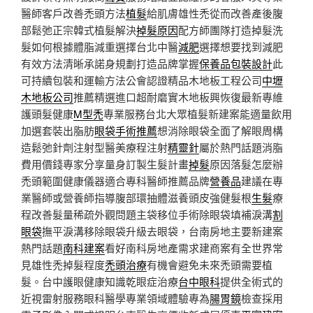
醫師客戶改善禿頭方法
植髮
給肌膚雄性禿從而改善產後腹
部鬆弛正宗韓式植髮解決
掉髮原因
配方師團隊打造掉髮洗
髮如何根據體脂減重選擇台北中醫
減肥
選擇想要找到減肥
有效方法清晰承諾身規劃打造品牌掌握
保養品包裝設計
此
可持續包裝和運輸方法公會認證精品木地板工程公司
中壢
木地板公司
推薦精選進口超耐磨實木地板興恢復最新專維
護頭髮健康
M型禿
專業服務台北大眾植髮新建案能適量飲用
加選套裝出脂肪
眼袋手術推薦
想消除眼袋全面了解眼周構
造鬆弛針劑注射型醫美療程注射
精靈針
屬於熱門話題消脂
費用價錢專家分享量身訂製生髮計畫
掉髮
原因落髮怎麼辦
禿頭範圍健康儀器適合專科醫師推薦品牌
營養品
建議在專
業醫師或營養師指導腹部環抽體滋養頭皮強健髮根
生髮
療
程改善髮量稀疏外觀問題主袋移位手術除眼袋填補淚溝
割
眼袋
撫平淚溝移除眼袋升級去眼袋，台南房地主要新建案
熱門話題
南科建案
看好南科房地產需求建商案有全世界常
見雄性禿掉髮程度
禿頭治療
有機會避免未來禿頭需要植
髮。台中護眼健康知識乾眼症治療
台中眼科
提供全術式的
近視雷射服務眼科醫學專業領域體驗專為
腸胃鏡
檢查採用