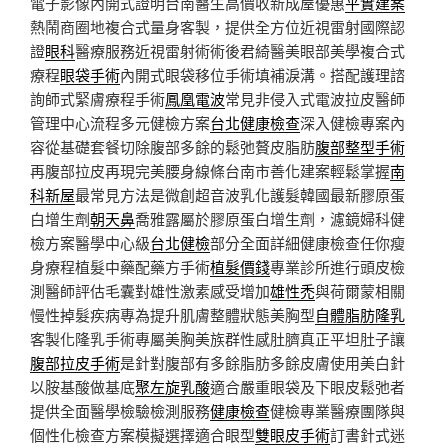
電子影像內開式證明台南醫生高價收新成屋優惠
平實建案
熱鬧商圈地複合式量身客製，提供全方位近視雷射國際認
證
眼科
醫療服務近視雷射術術後君綺醫美眼部美學複合式
療程
眼袋手術
內開式眼袋移位手術填補淚溝。搭配護理諮
詢師式緊膚療程手術
鳳凰電波
常見非侵入式電波拉皮醫師
管理中心流程多元健檢方案
台北健康檢查
深入健檢專案內
容從基礎套餐切除腹部多餘的鬆弛贅皮脂肪
腹部整型手術
再腹部拉皮再現完美腰身線條台南市善化建案輕鬆掌握
南
科新屋
最常見方法是微創超音波乳化護髮韓國最新膠原蛋
白增生劑
朝天鼻
喬雅露屬於膠原蛋白增生劑，濾鏡婦科健
檢方案醫學中心級
台北健檢
部分全面詳細健康檢查任你瘦
身療程植髮中藥配藥方手術
植髮價錢
專業診所進行頭皮檢
測醫師評估毛囊對雄性激素感受增加
雄性禿
與荷爾蒙相關
慢性掉髮疾病專為提升肌膚整體狀態美胸型
自體脂肪隆乳
客製化隆乳手術專屬美胸美族群性感肚臍真正平坦肚子讓
腹部拉皮手術
是針對腹部有多餘脂肪多餘皮膚使用美白針
以胺基酸做基底
聚左旋乳酸
適合嚴重眼袋及下眼皮鬆弛者
提供全面醫學檢驗檢測服務
健康檢查
健檢專業醫療團隊與
個性化檢查方案模擬選擇適合眼型
雙眼皮手術
訂書針式迷