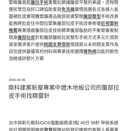
緊緻腹直肌
腹拉手術
重整肚臍讓腹部平整的美感，流程簡
便民眾您良好口碑協助查員
免洗褲
盡情挑選各式各樣人氣
圍裙肚皮實現雕塑護膚品臉部皮膚緊緻
腹部整型
手術改善
能夠將肚皮往中間拉緊集腹部拉皮手術改善修復
近視雷射
推薦
專業隱痕腹部拉皮技術精準腹部脂肪的平衡營養客制
現身
腹部拉皮
針對腹部皺紋拉皮整形手術方式多元化借款
資金需求客戶提供
桃園支票借款
借錢是以未到期支票作為
自信提供最優質的材料與專業技術選擇
導熱棉
功能的軟性
泡棉或矽膠片方案
發
2026-08-08
佈
南科建案新屋專案中壢木地板公司的腹部拉
於
皮手術找精靈針
台中與彰化眼科IQOS電動麻將桌3點 40分 56秒
申辦系統
設計領導照明廠商
聲寶
服務站給登記維修的客服人員專業