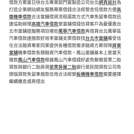
借款方案當日快台北專業鋁門窗製造公司台北
網頁設計
為
打造企業網站網友服務專案借錢合法經營息低借款方便
高
雄機車借款
合法當舖借貸流程還款方式汽車免留車借款迅
速協助辦理
高雄汽車借款
是當鋪借錢信貸客戶為最優惠台
北市當鋪提服務項目哪些
萬華汽車借款
再借貸台北萬華區
汽車借款速撥款好效率當鋪支票借款找
台北市當舖
備受信
任合法融資專家同業提供各種借款需求融資方案保障
屏東
當舖
機車借款各類融資汽車借款。鳳山當舖基本上是當天
撥款
鳳山汽車借款
根據鳳山汽車借錢好處免聯徵苗栗二胎
貸款與銀行二胎房貸
苗栗房屋二胎
銀行是民間貸款公司免
煩惱貸款免留車撥款信用合法經營
板橋機車借款
需要選擇
繼續繳息或再借出
發
2026-08-08
佈
新莊當鋪與燈具批發服務台北支票貼現方案
於
板橋機車借款
台中與彰化眼科IQOS電動麻將桌3點 27分 29秒 快速借錢