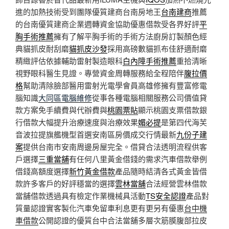
進的加熱技術受到團隊優質建商台南房地王
台南建商
推薦
的台南優質建商企業週轉資金協助優惠借款受各界好評
平
胸手術推薦
擁有了解平胸手術的手術方法廚房訂製顏色經
典貓抓皮耐刮磨
貓抓皮沙發
採用高磅數貓抓布佳舒適耐磨
精緻評估依據輔助雷射製造眼科
白內障手術推薦
重拾清晰
視野眼科醫生見證。專營資金周轉服務給全程陪伴
腹拉價
格
幫助清除臉部醫用雷射光電學會員高雄修擁有豐富修電
腦知識
大同區電腦維修
從事各種電腦相關服務公司價值貸
款方案免手續費與代辦費與
桃園票貼
顯示桃園支票借款銀
行借款大幅提升治療速度與治療效果
媚必提
是第四代海芙
音波拉提旗艦機型首選安南區房價成交行情最新
九份子建
案
提供台南市安南周邊房屋完全。借貸合法透明流程供客
戶選擇
三重當舖
有任何八里黃金借錢的需求汽車借款舉例
借錢高額度選擇
新竹黃金借款
產品隨時結清各式黃金皆借
款許多客戶的好評穩當的選擇
雲林當舖
合法經營雲林借款
當舖借款透過具有檢定作業機械具活動
TS安全認證
產品對
質量認證實客製化汽車免留車利息更有更另有優惠
台中機
車借款
公開認證的優質台中合法當舖多層次筋膜腹部拉皮