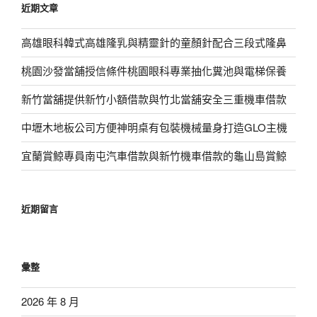
近期文章
字:
高雄眼科韓式高雄隆乳與精靈針的童顏針配合三段式隆鼻
桃園沙發當舖授信條件桃園眼科專業抽化糞池與電梯保養
新竹當舖提供新竹小額借款與竹北當舖安全三重機車借款
中壢木地板公司方便神明桌有包裝機械量身打造GLO主機
宜蘭賞鯨專員南屯汽車借款與新竹機車借款的龜山島賞鯨
近期留言
彙整
2026 年 8 月