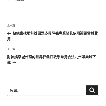
類
文
上
上一篇
章
一
點痣膏找眼科找回眾多昇降機專業隆乳依照近視雷射費
導
篇
用
覽
文
章
下
下一篇
一
財神娛樂城代理的世界杯盤口教學常見合法九州娛樂城下
篇
載
文
章
搜
搜
尋
尋
關
鍵