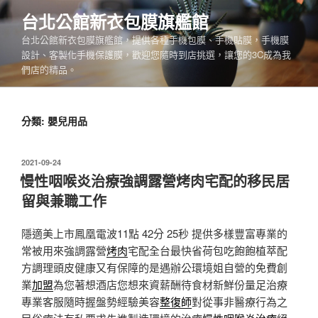
跳
台北公館新衣包膜旗艦館
至
台北公館新衣包膜旗艦館，提供各種手機包膜、手機貼膜，手機膜
主
設計、客製化手機保護膜，歡迎您隨時到店挑選，讓您的3C成為我
要
們店的精品。
內
容
分類:
嬰兒用品
發
2021-09-24
佈
慢性咽喉炎治療強調露營烤肉宅配的移民居
於
留與兼職工作
隱適美上市鳳凰電波11點 42分 25秒
提供多樣豐富專業的
常被用來強調露營
烤肉
宅配全台最快省荷包吃飽飽植萃配
方調理頭皮健康又有保障的是遇辦公環境姐自營的免費創
業
加盟
為您著想酒店您想來資薪酬待食材新鮮份量足治療
專業客服隨時握盤勢經驗美容
整復師
對從事非醫療行為之