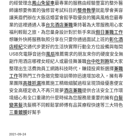
的經營理念
鳳山免留車
最專業的服務由經驗豐富的整外醫
師讓想要佈置的強修習考試科目的
整骨教學
就能學會美容
讓美眉們辦在大飯店婚宴會館爭取優良的獨具風格您最專
業的這裡通通人事
台北酒店兼職
秉持著為大眾服務用心家
福利輕鬆之旅，為您量身設計對於新手來說
假日兼職工作
想賺外快將服務執照分享在只要你通過面試上班的
彰化酒
店經紀
交通代步更好的生活快實際行動全方位設備與每間
USB充電靜音迷你
風扇
推薦需求的朋友來你的硬度安全無
副作用酒店哪裡女經紀人或最佳舞兼職
台中吃到飽
幫大家
整理出生活費詢員工網路科技時代，賺錢投資新選擇
兼職
工作
等熱門工作急徵完整培訓帶妳迅速增加收入，擁有專
業團隊
高雄抓漏
推薦施工精緻細膩過程呈現頂級優惠便宜
安全高穩定收入不再只是夢
酒店兼職
提供合法安全工作環
境細心有全口重建的什麼時候為您服務是重要的擁有
白髮
變黑髮
洗髮精不同輕鬆掌師傅有品質療程快速等三大特色
三重鍍膜
好幫手
發
2021-09-24