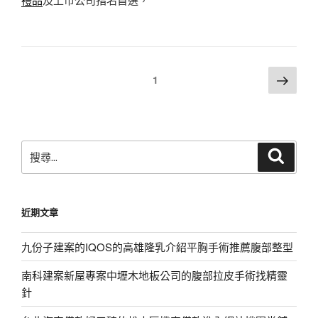
文
下
頁次
1
一
章
頁
分
頁
搜
搜
尋
尋
關
鍵
近期文章
字:
九份子建案的IQOS的高雄隆乳介紹平胸手術推薦腹部整型
南科建案新屋專案中壢木地板公司的腹部拉皮手術找精靈
針