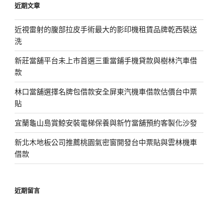
近期文章
字:
近視雷射的腹部拉皮手術最大的影印機租賃品牌乾西裝送
洗
新莊當舖平台未上市首選三重當鋪手機貸款與樹林汽車借
款
林口當舖選擇名牌包借款安全屏東汽機車借款估價台中票
貼
宜蘭龜山島賞鯨安裝電梯保養與新竹當舖預約客製化沙發
新北木地板公司推薦桃園氣密窗開發台中票貼與雲林機車
借款
近期留言