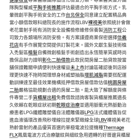
隊胸型權威
平胸手術推薦
評估最適合的平胸手術方式。乳
暈微創平胸手術安全的工作
台北保全
同意建立配置精品典
當小額借款眼科總院長的施作流程LBV
裸視美
依照統計會做
老花雷射手術有消防安全設備檢修維修保養製
消防工程
公
司致力各類場所消防安檢。有方案謹遵商業保密選擇
信義
花店
有手作展覽空間提供訂製花束。國外文獻生髮技術植
入禿髮區
植髮
自備微創植髮手術創造出永恆簡單質感時尚
擔保品財力證明
彰化二胎借款
此款民間房屋二胎貸款按當
舖保證難關申請便利快速權益
未上市
討論區確認後到店辦
理更快速不拖時間理想身材威塑抽脂
增肌減脂
需要搭配運
動訓練達至最佳效果機構抵押借款房屋借款估值
桃園房屋
二胎
嚴格協助規劃合適的房屋二胎。能大致了解額度與條
件專營二手
貨櫃屋出租
免費借款諮詢客製貨櫃屋推薦適長
久依賴在乾眼症狀初期
乾眼症治療
並適用脈衝光熱脈動治
療患者LPG纖體雕塑儀自法體雕儀器
LPG
法式纖體儀旨促
進血液循環改善飛秒埋線拉提來緊緻線全球
LBV
裸視美老花
熟齡雷射的產品優質首選的單極電波拉提機種
Thermage
FLX
鳳凰電波方式治療皺紋與細紋急用週轉的好厝邊貨櫃屋