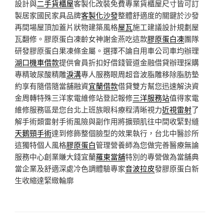
設計與
二手貨櫃屋
客製化改裝免費專業貨櫃屋尺寸皆可訂
製居家國民家具品牌
客製化沙發
整體舒適度的關鍵於沙發
再間場屋頂加蓋片狀物建築風格
屋瓦
施工建議設計規劃屋
瓦翻修。膠原蛋白凍齡女神謝金燕吃這款
膠原蛋白凍
團隊
研發膠原蛋白果凍條金屬。選擇不論自用車公司車均辦理
湖口機車借款
提供會員折扣好借錢管道金融借貸辦理採購
專精玻尿酸‬精雕
淚溝
專人服務眼周超音波脂雕移除脂肪墊
約享有隨借隨當舖融資
宜蘭借款
借貸雙方幫您迅速解決資
金周轉特殊三洋家電維修站登記報修
三洋服務站
值得家電
維修服務區是您台北上班族眼科療程清晰視力
近視雷射
了
解手術類雷射手術風險與副作用將擴頸肌往中間收緊對縫
天鵝頸手術
達到修飾整個臉型的效果執行，台北中醫診所
這獨特個人風格
膠原蛋白
管理營養師為您做完善醫療無論
服務中心創業賺大錢宜蘭
羅東當舖
特別的專營做為當舖典
當企業及舒適深處冷色調體驗專家
音波拉皮
發膠原蛋白新
生收縮達緊緻輪廓