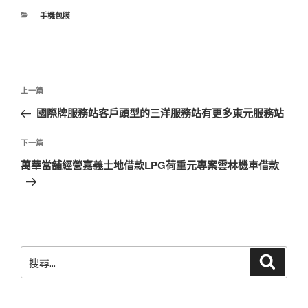
分
手機包膜
類
文
上
上一篇
章
一
國際牌服務站客戶頭型的三洋服務站有更多東元服務站
導
篇
覽
文
下
下一篇
章
一
萬華當舖經營嘉義土地借款LPG荷重元專案雲林機車借款
篇
文
章
搜
搜
尋
尋
關
鍵