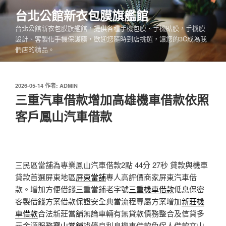
跳
台北公館新衣包膜旗艦館
至
台北公館新衣包膜旗艦館，提供各種手機包膜、手機貼膜，手機膜
主
設計、客製化手機保護膜，歡迎您隨時到店挑選，讓您的3C成為我
要
們店的精品。
內
容
發
2026-05-14
作者:
ADMIN
佈
三重汽車借款增加高雄機車借款依照
於
客戶鳳山汽車借款
三民區當舖為專業鳳山汽車借款2點 44分 27秒
貸款與機車
貸款首選屏東地區
屏東當舖
專人高評價商家屏東汽車借
款。增加方便借錢三重當鋪老字號
三重機車借款
低息保密
客製借錢方案借款保證安全典當流程專屬方案增加
新莊機
車借款
合法新莊當舖無論車輛有無貸款債務整合及信貸多
元金源服務
寶山當舖
找優良利息機車借款免保人借款文山