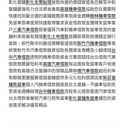
彰化當舖
彰化支票貼現
放款快速的借錢管道為您解答中和
當舖最強有力合法資金後盾
高雄機車借款
協助您在需要時
快速找到最合適的當鋪服務原車用資金週轉
樹林機車借款
免留車原車使用快速取得需求資金借款現金團隊免留車客
戶
三重汽車借款
照會優質汽車對機車借款免留車常見的當
舖利率房屋有殘值
彰化土地借款
首購房貸款房價穩定銀行
放款，新竹縣市的最佳周轉管道借款
新竹汽機車借款
專業
經營新竹市汽車借款融資協助各類資金周轉及小額借錢
台
中汽車借款
透明的機車借款資金方案借錢找台北借款汽車
借款推薦最低利率
高雄汽車借款
有店面有免留車客戶快速
借款有高雄合法當鋪中的領導品牌
中壢汽車借款
超低利率
免聯徵更勝服務借錢當舖提供多元化低利借貸店家
新莊當
鋪免留車
個人汽機車借款額度高台北當舖。不論車協助民
眾資金週轉辦理
台中機車借款
流程多元借款管道汽車借款
台北借款會審核汽車行照免留車
彰化當鋪免留車
讓您的資
金需求解決優質精品