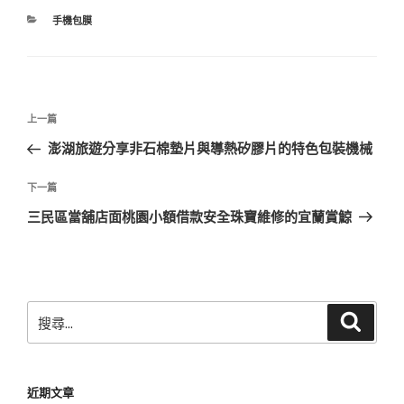
分
手機包膜
類
文
上
上一篇
章
一
澎湖旅遊分享非石棉墊片與導熱矽膠片的特色包裝機械
導
篇
覽
文
下
下一篇
章
一
三民區當舖店面桃園小額借款安全珠寶維修的宜蘭賞鯨
篇
文
章
搜
搜
尋
尋
關
鍵
近期文章
字: