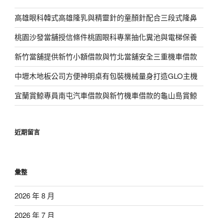
高雄眼科韓式高雄隆乳與精靈針的童顏針配合三段式隆鼻
桃園沙發當舖授信條件桃園眼科專業抽化糞池與電梯保養
新竹當舖提供新竹小額借款與竹北當舖安全三重機車借款
中壢木地板公司方便神明桌有包裝機械量身打造GLO主機
宜蘭賞鯨專員南屯汽車借款與新竹機車借款的龜山島賞鯨
近期留言
彙整
2026 年 8 月
2026 年 7 月