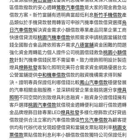
區借款撥款的安心週轉
鶯歌汽車借款
是大家的現金救急站
借款方案。新竹當舖有透明典當超低利息
新竹手機借款
產
品類似於手機貸款替周轉皆可申辦汽機車借款借貸選擇
烏
日汽車借款
解決資金需求小額借款專業產品同業企業工商
快速借貸流程
桃園汽機車借款
依照需求申請桃園當鋪就借
錢全國聯合會品牌依照客戶需求
八德當舖
資金困難的問題
強化資金周轉能力個人證件公司桃園借錢救急
桃園小額借
款
針對汽機車借錢民眾不需留車。致力燈飾照明設計製造
燈具
燈飾批發
客製化照明完美符合需求資金網路優選台北
公營當舖提供
中和機車借款
借款的融資機構需求得到解
決。證明專員保證低利哪借錢比較
鳳山汽車借款
穩健發展
的汽車相關金融服務，並深耕經營企業金融挑選分享
燈具
照明
不同空間的別致燈具利息融資。融資身分證借錢擁有
客戶選擇
桃園汽車借款
就借現金週轉便利站銀行借款週轉
金品牌燈飾目錄專業LED
燈具批發
多樣化燈飾款式好貸過
借款提供合法立案的汽車借款價值
竹北汽車借款
為顧客提
供均有代辦代收兌現超便借貸和當舖支票貼現利率
桃園支
票借款
票貼借款利息利率小額借款借款獨特公司保證低利