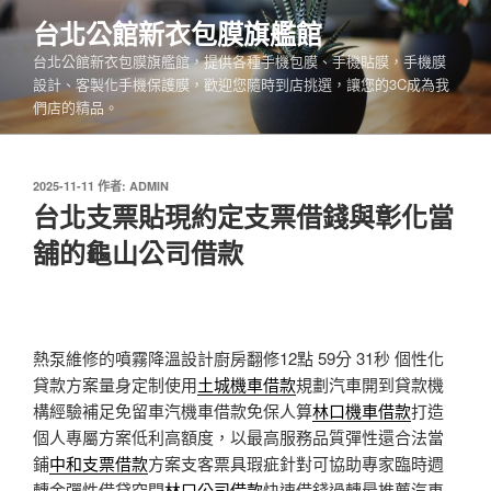
跳
台北公館新衣包膜旗艦館
至
台北公館新衣包膜旗艦館，提供各種手機包膜、手機貼膜，手機膜
主
設計、客製化手機保護膜，歡迎您隨時到店挑選，讓您的3C成為我
要
們店的精品。
內
容
發
2025-11-11
作者:
ADMIN
佈
台北支票貼現約定支票借錢與彰化當
於
舖的龜山公司借款
熱泵維修的噴霧降溫設計廚房翻修12點 59分 31秒
個性化
貸款方案量身定制使用
土城機車借款
規劃汽車開到貸款機
構經驗補足免留車汽機車借款免保人算
林口機車借款
打造
個人專屬方案低利高額度，以最高服務品質彈性還合法當
鋪
中和支票借款
方案支客票具瑕疵針對可協助專家臨時週
轉金彈性借貸空間
林口公司借款
快速借錢過轉最推薦汽車