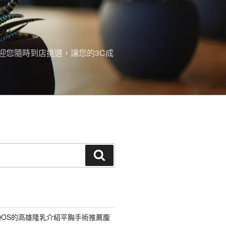
迎您隨時到店挑選，讓您的3C成
搜
尋
QOS的高雄隆乳介紹平胸手術推薦腹