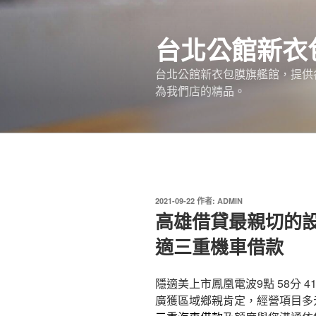
跳
至
台北公館新衣
主
要
台北公館新衣包膜旗艦館，提供
內
為我們店的精品。
容
發
2021-09-22
作者:
ADMIN
佈
高雄借貸最親切的
於
適三重機車借款
隱適美上市鳳凰電波9點 58分 4
廣獲區域鄉親肯定，經營項目多