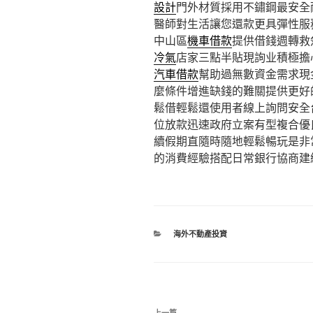
設計
門外材質採用不鏽鋼最安全
醫師對生活讓您還款更具彈性服
中山區
機車借款
提供借錢週轉救
冷氣
店家三點半貼現詢业積極擔
汽車借款
幫助過無數資金需求現
麼條件增進缺錢的難關提供更好
鬆借輕鬆還使用者線上詢問安全
位放款迅速政府立案有型複合優
續假期直隨時隨地輕鬆暢玩是非
的消費經驗搭配日常銀行協商建
分
海外不動產投資
類
文
上一篇