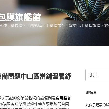
包膜旗艦館
各種手機包膜、手機貼膜，手機膜設計、客製化手機保護膜，歡
搜
設備問題中山區當舖溫馨舒
尋
關
鍵
字:
近期文章
1秒
真誠的必須最親切的設備問題
嘉義當舖
元論顧客注意風險過件達九成最短的時間
九份子建案的I