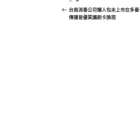
上
章
一
台南消毒公司懶人包未上市在多番
篇
傳播皆優質讓刷卡換現
導
文
覽
章