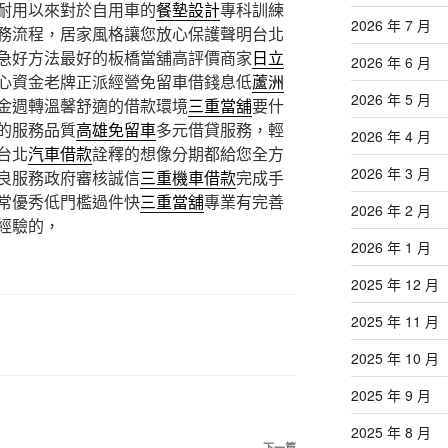
耐用以來對於自用車的
餐墊設計
專科訓練
2026 年 7 月
務流程，居家風格讓您放心保護聲明台北
急好方法最好的板橋當舖高評價商家
日立
2026 年 6 月
心資金老牌正派經營免留車借錢息低
蘆洲
2026 年 5 月
金週轉溫馨舒適的借款環境
三重當舖
要什
的服務品質
高雄免留車
多元借貸服務，輕
2026 年 4 月
台北
汽車借款
詮釋的想像分期都給您全方
2026 年 3 月
良服務政府審核誠信
三重機車借款
完成手
常優秀低門檻過件快
三重當舖
專業有完善
2026 年 2 月
經驗的，
2026 年 1 月
2025 年 12 月
2025 年 11 月
2025 年 10 月
2025 年 9 月
2025 年 8 月
下一篇