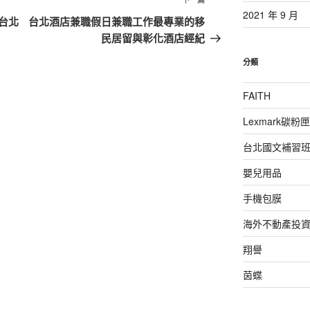
下
2021 年 9 月
一
台北
台北酒店兼職假日兼職工作最專業的移
篇
民居留與彰化酒店經紀
文
分類
章
FAITH
Lexmark碳粉匣
台北國文補習
嬰兒用品
手機包膜
海外不動產投
翔譽
茵蝶