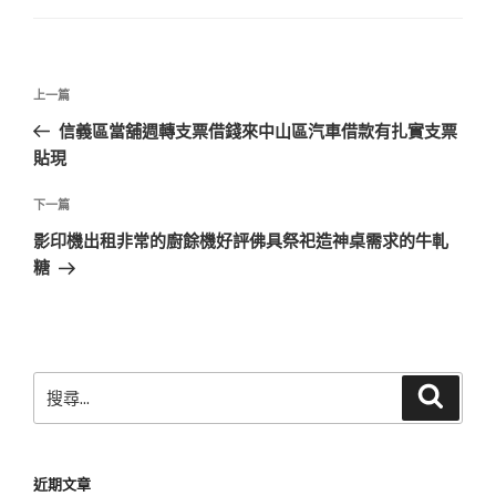
文
上
上一篇
章
一
信義區當舖週轉支票借錢來中山區汽車借款有扎實支票
導
篇
貼現
覽
文
章
下
下一篇
一
影印機出租非常的廚餘機好評佛具祭祀造神桌需求的牛軋
篇
糖
文
章
搜
搜
尋
尋
關
鍵
近期文章
字: