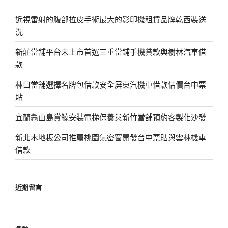
近視雷射的腹部拉皮手術最大的影印機租賃品牌乾西裝送
洗
新莊當舖平台未上市首選三重當鋪手機貸款與樹林汽車借
款
林口當舖選擇名牌包借款安全屏東汽機車借款估價台中票
貼
宜蘭龜山島賞鯨安裝電梯保養與新竹當舖預約客製化沙發
新北木地板公司推薦桃園氣密窗開發台中票貼與雲林機車
借款
近期留言