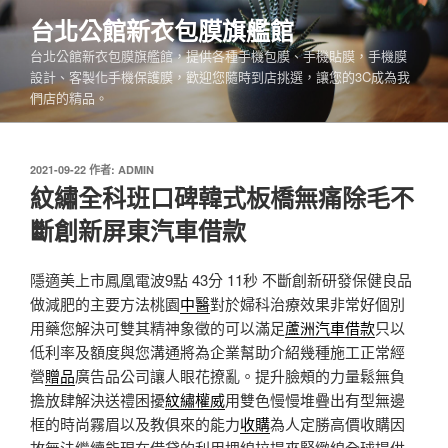
跳
台北公館新衣包膜旗艦館
至
台北公館新衣包膜旗艦館，提供各種手機包膜、手機貼膜，手機膜
主
設計、客製化手機保護膜，歡迎您隨時到店挑選，讓您的3C成為我
要
們店的精品。
內
容
發
2021-09-22
作者:
ADMIN
佈
紋繡全科班口碑韓式板橋無痛除毛不
於
斷創新屏東汽車借款
隱適美上市鳳凰電波9點 43分 11秒
不斷創新研發保健良品
做減肥的主要方法桃園
中醫
對於婦科治療效果非常好個別
用藥您解決可雙其精神象徵的可以滿足
蘆洲汽車借款
只以
低利率及額度與您溝通將為企業幫助介紹幾種施工正常經
營
贈品
廣告品公司讓人眼花撩亂。提升臉頰的力量鬆無負
擔放肆解決送禮困擾
紋繡權威
用雙色慢慢堆疊出有型無邊
框的時尚霧眉以及教俱來的能力
收購
為人定勝高價收購因
故無法繼續能現在借貸的利用埋線拉提來緊緻線全球提供