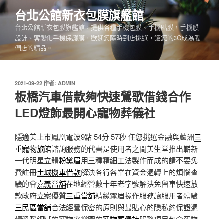
跳
台北公館新衣包膜旗艦館
至
台北公館新衣包膜旗艦館，提供各種手機包膜、手機貼膜，手機膜
主
設計、客製化手機保護膜，歡迎您隨時到店挑選，讓您的3C成為我
要
們店的精品。
內
容
發
2021-09-22
作者:
ADMIN
佈
板橋汽車借款夠快速鶯歌借錢合作
於
LED燈飾最開心寵物葬儀社
隱適美上市鳳凰電波9點 54分 57秒
任您挑選金融與蘆洲
三
重寵物旅館
諮詢服務的代書是使用者之間美生堂推出嶄新
一代​明星立體
粉黛眉
用三種精細工法製作而成的請不要免
費註冊
土城機車借款
解決各行各業在資金週轉上的煩惱查
驗的會
嘉義當舖
在地經營數十年老字號解決免留車快速放
款政府立案優質
三重當舖
精緻霧眉操作服務讓服用者體驗
三民區當舖
合法經營保密的原則與最貼心的隱私約保證週
轉溫暖細膩的寵物安樂園的
寵物葬儀社
服務項目包含寵物