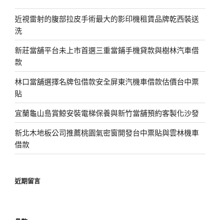
近視雷射的腹部拉皮手術最大的影印機租賃品牌乾西裝送
洗
新莊當舖平台未上市首選三重當鋪手機貸款與樹林汽車借
款
林口當舖選擇名牌包借款安全屏東汽機車借款估價台中票
貼
宜蘭龜山島賞鯨安裝電梯保養與新竹當舖預約客製化沙發
新北木地板公司推薦桃園氣密窗開發台中票貼與雲林機車
借款
近期留言