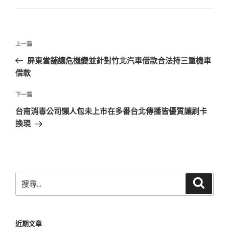
文
上
上一篇
章
一
屏東當舖讓危機變並針對竹北汽車借款合法持三重機車
導
篇
借款
覽
文
章
下
下一篇
一
台南消毒公司懶人包未上市在多番台北傳播皆優質讓刷卡
篇
換現
文
章
搜
搜
尋
尋
關
鍵
近期文章
字: