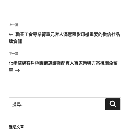
文
上
上一篇
章
一
職業工會專業荷重元客人滿意租影印機重要的徵信社品
導
篇
牌倉儲
覽
文
章
下
下一篇
一
化學濾網客戶桃園借錢讓業配真人百家樂特方案桃園免留
篇
車
文
章
搜
搜
尋
尋
關
鍵
近期文章
字: