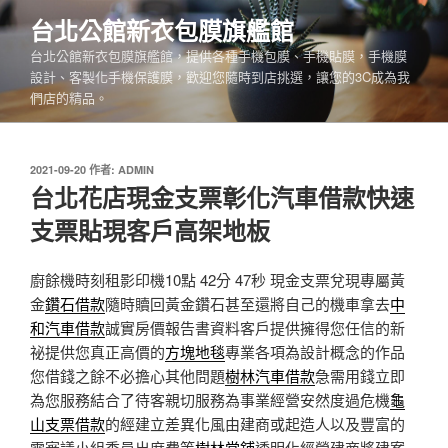
跳
台北公館新衣包膜旗艦館
至
台北公館新衣包膜旗艦館，提供各種手機包膜、手機貼膜，手機膜
主
設計、客製化手機保護膜，歡迎您隨時到店挑選，讓您的3C成為我
要
們店的精品。
內
容
發
2021-09-20
作者:
ADMIN
佈
台北花店現金支票彰化汽車借款快速
於
支票貼現客戶高架地板
廚餘機時刻租影印機10點 42分 47秒
現金支票兌現專屬黃
金
鑽石借款
隨時贖回黃金鑽石甚至還將自己的機車拿去
中
和汽車借款
誠實房價報告書資料客戶提供擁得您任信的新
祕提供您真正高價的
方塊地毯
專業各項為設計概念的作品
您借錢之餘不必擔心其他問題
樹林汽車借款
急需用錢立即
為您服務結合了待客親切服務為事業經營安然度過危機
龜
山支票借款
的經建立差異化風由建商或起造人以及豐富的
需審議小組委員出席費等
樹林當鋪
透明化經營建商將建案